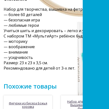
Набор для творчества, вышивка на фетре «Фееринки
— более 60 деталей
— безопасная игра
— любимые герои
Учиться шить и декорировать – легко и увлекательно
С набором ТМ «МультиАрт» ребёнок будет развивать
— моторику
— воображение
— внимание
— усидчивость
Размер: 23 х 23 х 3,5 см.
Рекомендовано для детей от 3-х лет.
Похожие товары
Набор д/тв-ва Мультиарт
Фигурки из бисера Божья
Вышиваем на фетре
коровка
Фееринки