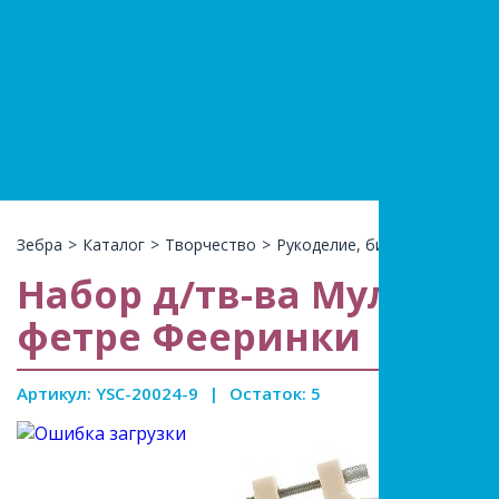
+7(966)74
КАТАЛ
Зебра
>
Каталог
>
Творчество
>
Рукоделие, бисер наборы
>
Набор д/тв-ва Мульти
фетре Фееринки
Артикул: YSC-20024-9
|
Остаток: 5