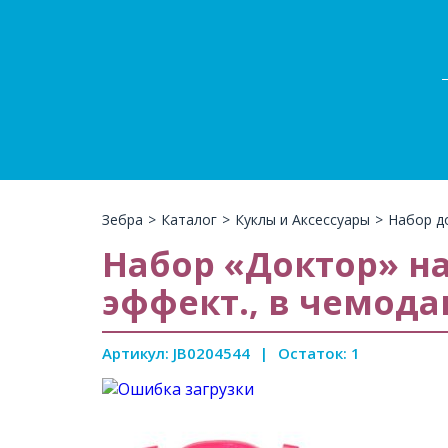
Зебра
>
Каталог
>
Куклы и Аксессуары
>
Набор д
Набор «Доктор» на б
эффект., в чемода
Артикул: JB0204544
|
Остаток: 1