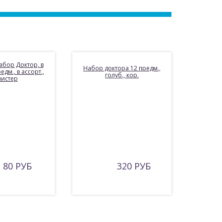
абор Доктор, в
Набор доктора 12 предм.,
едм., в ассорт.,
голуб., кор.
листер
80 РУБ
320 РУБ