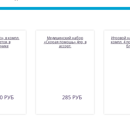
», в компл.
Медицинский набор
Игровой н
тов, в
«Скорая помощь» 4пр, в
компл. 4 пр
нчике
ассорт.
б
0 РУБ
285 РУБ