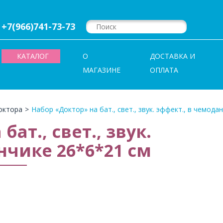
+7(966)741-73-73
КАТАЛОГ
О
ДОСТАВКА И
МАГАЗИНЕ
ОПЛАТА
октора
>
Набор «Доктор» на бат., свет., звук. эффект., в чемода
ат., свет., звук.
нчике 26*6*21 см