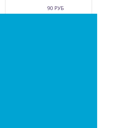
90 РУБ
Трек Лето, 3 машинки,
600 РУБ