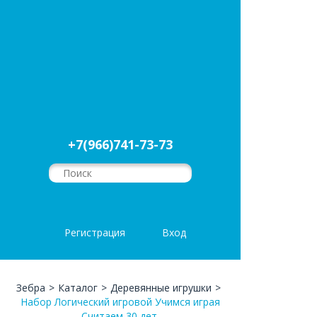
+7(966)741-73-73
Регистрация
Вход
Зебра
>
Каталог
>
Деревянные игрушки
>
Набор Логический игровой Учимся играя
Считаем 30 дет.