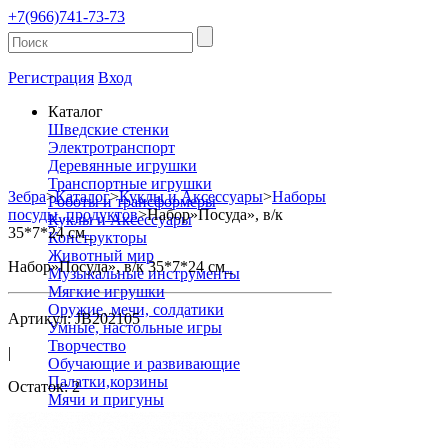
+7(966)741-73-73
Регистрация
Вход
Каталог
Шведские стенки
Электротранспорт
Деревянные игрушки
Транспортные игрушки
Зебра
>
Каталог
>
Куклы и Аксессуары
>
Наборы
Роботы и трансформеры
посуды ,продуктов
>
Набор»Посуда», в/к
Куклы и Аксессуары
35*7*24 см_
Конструкторы
Животный мир
Набор»Посуда», в/к 35*7*24 см_
Музыкальные инструменты
Мягкие игрушки
Оружие, мечи, солдатики
Артикул: JB202105
Умные, настольные игры
Творчество
|
Обучающие и развивающие
Палатки,корзины
Остаток: 2
Мячи и пригуны
Для малышей
Канцтовары