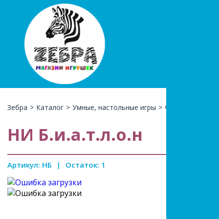
+7(966)74
КАТАЛ
Зебра
>
Каталог
>
Умные, настольные игры
>
Футбол , хоккей
НИ Б.и.а.т.л.о.н
Артикул: НБ
|
Остаток: 1