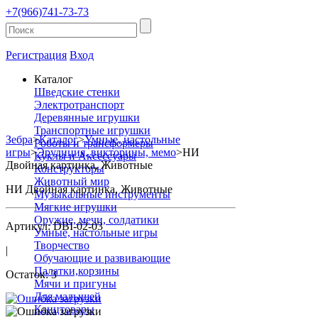
+7(966)741-73-73
Регистрация
Вход
Каталог
Шведские стенки
Электротранспорт
Деревянные игрушки
Транспортные игрушки
Зебра
>
Каталог
>
Умные, настольные
Роботы и трансформеры
игры
>
Эрудиция, викторины, мемо
>
НИ
Куклы и Аксессуары
Двойная картинка, Животные
Конструкторы
Животный мир
НИ Двойная картинка, Животные
Музыкальные инструменты
Мягкие игрушки
Оружие, мечи, солдатики
Артикул: DBI-02-03
Умные, настольные игры
Творчество
|
Обучающие и развивающие
Палатки,корзины
Остаток: 3
Мячи и пригуны
Для малышей
Канцтовары