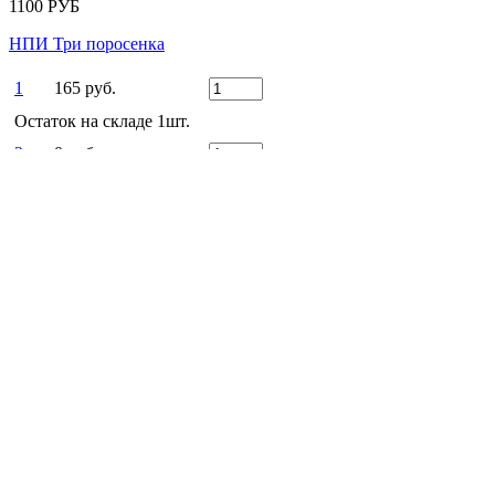
1100 РУБ
НПИ Три поросенка
1
165 руб.
Остаток на складе 1шт.
2
0 руб.
165 РУБ
Есть вопросы?
Оставьте заявку!
ЗАКАЗАТЬ ЗВОНОК
Заказать звонок
Ежедневно