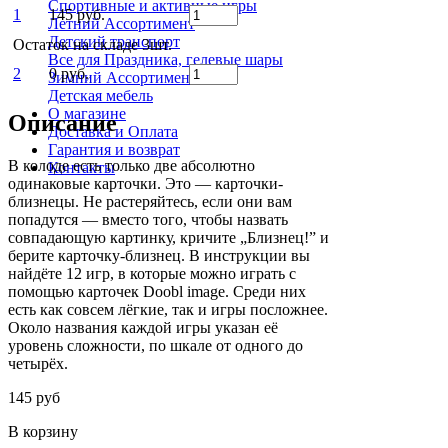
Спортивные и активные игры
1
145 руб.
Летний Ассортимент
Детский транспорт
Остаток на складе 3шт.
Все для Праздника, гелевые шары
2
0 руб.
Зимний Ассортимент
Детская мебель
О магазине
Описание
Доставка и Оплата
Гарантия и возврат
В колоде есть только две абсолютно
Контакты
одинаковые карточки. Это — карточки-
близнецы. Не растеряйтесь, если они вам
попадутся — вместо того, чтобы назвать
совпадающую картинку, кричите „Близнец!” и
берите карточку-близнец. В инструкции вы
найдёте 12 игр, в которые можно играть с
помощью карточек Doobl image. Среди них
есть как совсем лёгкие, так и игры посложнее.
Около названия каждой игры указан её
уровень сложности, по шкале от одного до
четырёх.
145 руб
В корзину