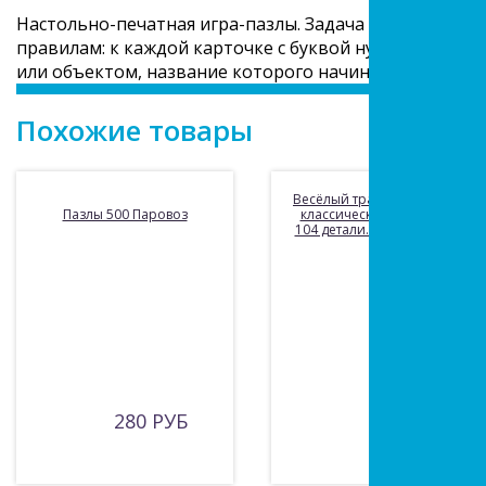
Настольно-печатная игра-пазлы. Задача ребенка — со
правилам: к каждой карточке с буквой нужно подоб
или объектом, название которого начинается с этой б
Похожие товары
Весёлый транспорт. Пазлы
Пазлы 500 Паровоз
классические в коробке.
104 детали. 190х141х35мм
280 РУБ
РУБ