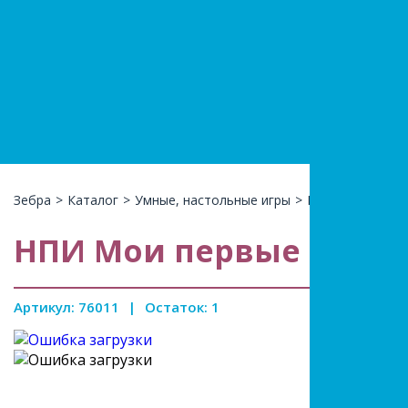
+7(966)74
КАТАЛ
Зебра
>
Каталог
>
Умные, настольные игры
>
Пазлы, лото, би
НПИ Мои первые буквы(
Артикул: 76011
|
Остаток: 1