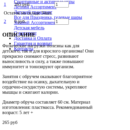
Спортивные и активные игры
1
265 руб.
Летний Ассортимент
Детский транспорт
Остаток на складе 34шт.
Все для Праздника, гелевые шары
2
0 руб.
Зимний Ассортимент
Детская мебель
О магазине
ОПИСАНИЕ
Доставка и Оплата
Гарантия и возврат
Физические нагрузки полезны как для
Контакты
детского, так и для взрослого организма! Они
прекрасно снимают стресс, развивают
выносливость и силу, а также повышают
иммунитет и тонизируют организм.
Занятия с обручем оказывают благоприятное
воздействие на осанку, дыхательную и
сердечно-сосудистую системы, укрепляют
мышцы и сжигают калории.
Диаметр обруча составляет 60 см. Материал
изготовления: пластмасса. Рекомендованный
возраст: 5 лет +
265 руб