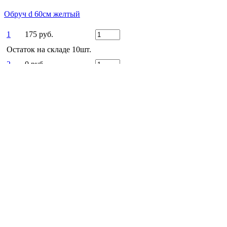
Обруч d 60см желтый
1
175 руб.
Остаток на складе 10шт.
2
0 руб.
175 РУБ
Есть вопросы?
Оставьте заявку!
ЗАКАЗАТЬ ЗВОНОК
Заказать звонок
Ежедневно
c 9:00 до 22:00