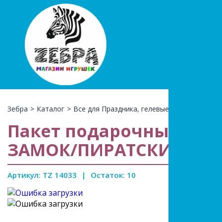
+7(966)74
КАТАЛ
Зебра
>
Каталог
>
Все для Праздника, гелевые шары
>
Подар
Пакет подарочный бу
ЗАМОК/ПИРАТСКИЙ КО
Артикул: TZ 14033
|
Остаток: 10