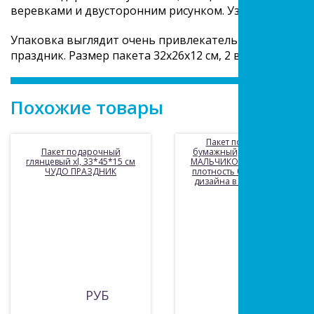
веревками и двусторонним рисунком. Узкие боковые
Упаковка выглядит очень привлекательно. В таком 
праздник. Размер пакета 32х26х12 см, 2 вида в ассор
Похожие товары
Пакет подарочный
Пакет подарочный
бумажный, глянцевый Д/
глянцевый xl, 33*45*15 см
МАЛЬЧИКОВ, 32х26х14 см,
ЧУДО ПРАЗДНИК
плотность бумаги 128 г, 3
дизайна в ассортименте
РУБ
55 РУБ