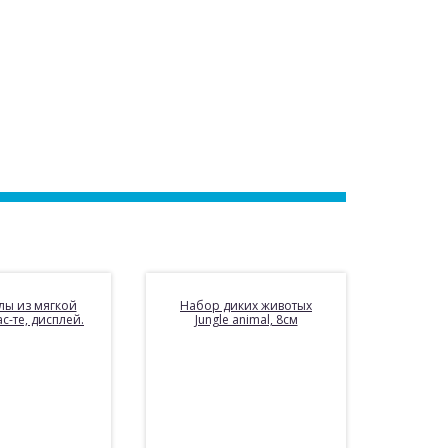
лы из мягкой
Набор диких животых
с-те, дисплей.
Jungle animal, 8см