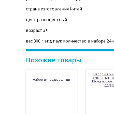
страна изготовления Китай
цвет разноцветный
возраст 3+
вес 300 г вид паук количество в наборе 24
Похожие товары
Набор из 6-и
севера «Игра
Набор динозавров, 4 шт
13см,в ассорт. 
Хеде