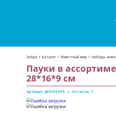
Зебра
>
Каталог
>
Животный мир
>
Наборы живо
Пауки в ассортиме
28*16*9 см
Артикул: JB0205295
|
Остаток: 1