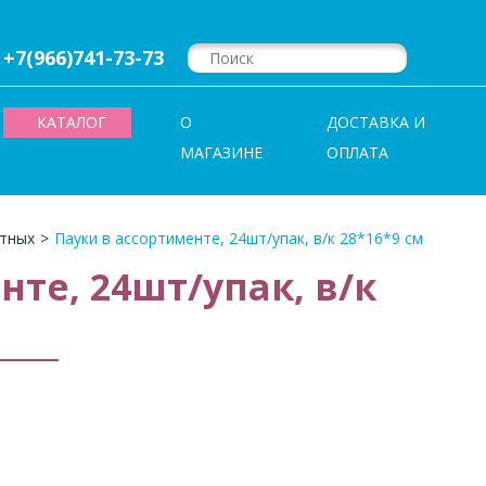
+7(966)741-73-73
КАТАЛОГ
О
ДОСТАВКА И
МАГАЗИНЕ
ОПЛАТА
тных
>
Пауки в ассортименте, 24шт/упак, в/к 28*16*9 см
нте, 24шт/упак, в/к