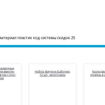
 материал пластик код системы скидок 25
 животных
ем вместе»
Набор фигурок Бабочки,
Крокоди
в пак с русс
12 шт., аксессуары
резины в а
ром