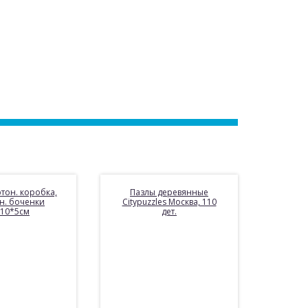
ртон. коробка,
Пазлы деревянные
н. боченки
Citypuzzles Москва, 110
*10*5см
дет.