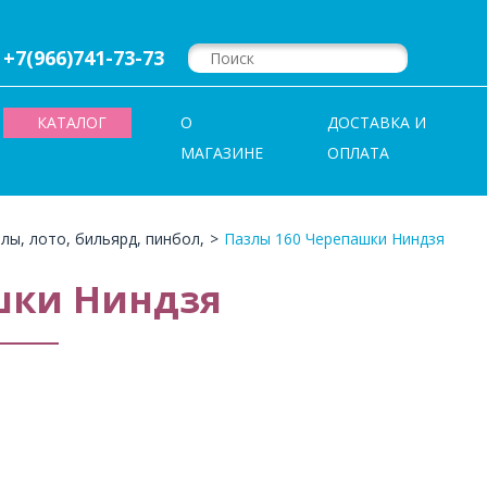
+7(966)741-73-73
КАТАЛОГ
О
ДОСТАВКА И
МАГАЗИНЕ
ОПЛАТА
лы, лото, бильярд, пинбол,
>
Пазлы 160 Черепашки Ниндзя
шки Ниндзя