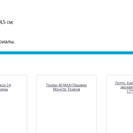
,5 см;
риалы.
Лотто. Ка
кси 24
Пазлы 40 MAXI Прыжки
деревя
кины
Монстр Траков
17