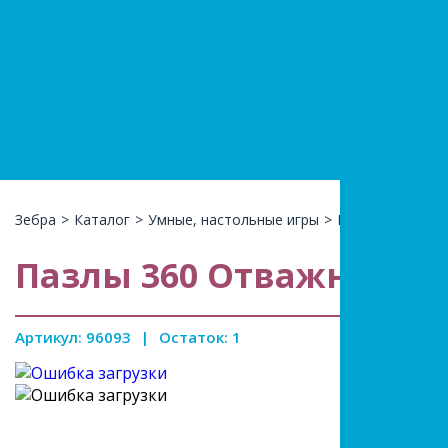
+7(966)74
КАТАЛ
Зебра
>
Каталог
>
Умные, настольные игры
>
Пазлы, лото, би
Пазлы 360 Отважные п
Артикул: 96093
|
Остаток: 1