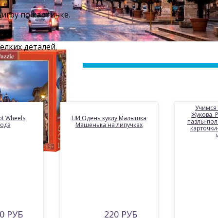
 игру по картинке.
мелких деталей.
Учимся 
Жукова.
ot Wheels
НИ Одень куклу Малышка
пазлы-пол
года
Машенька на липучках
карточки
0 РУБ
220 РУБ