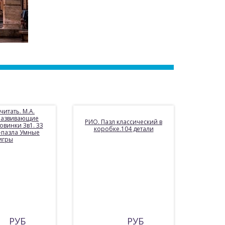
читать. М.А.
 Развивающие
РИО. Пазл классический в
овинки 3в1. 33
коробке.104 детали
-пазла Умные
игры
РУБ
РУБ