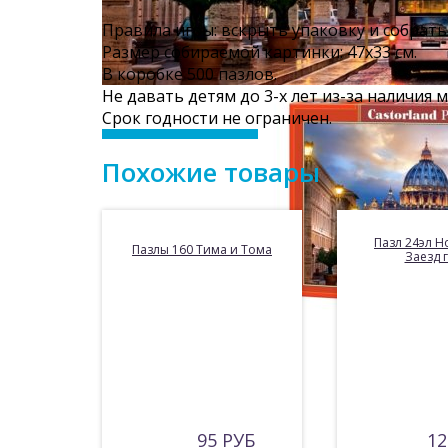
Правила игры: вскрыть упаковку и собрать
Размер собираемой картинки: 47х33 см.
В коробке 500 пазлов.
Не давать детям до 3-х лет из-за наличия 
Срок годности не ограничен.
Похожие товары
Пазл 24эл H
Пазлы 160 Тима и Тома
Заезд 
95 РУБ
12