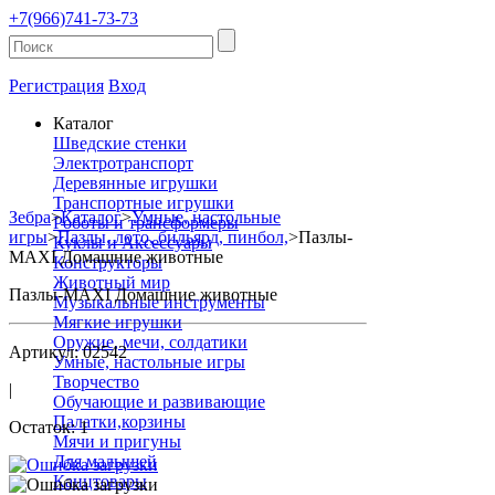
+7(966)741-73-73
Регистрация
Вход
Каталог
Шведские стенки
Электротранспорт
Деревянные игрушки
Транспортные игрушки
Зебра
>
Каталог
>
Умные, настольные
Роботы и трансформеры
игры
>
Пазлы, лото, бильярд, пинбол,
>
Пазлы-
Куклы и Аксессуары
MAXI Домашние животные
Конструкторы
Животный мир
Пазлы-MAXI Домашние животные
Музыкальные инструменты
Мягкие игрушки
Оружие, мечи, солдатики
Артикул: 02542
Умные, настольные игры
Творчество
|
Обучающие и развивающие
Палатки,корзины
Остаток: 1
Мячи и пригуны
Для малышей
Канцтовары