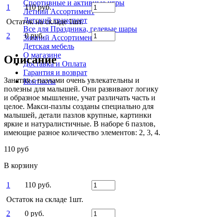
Спортивные и активные игры
1
110 руб.
Летний Ассортимент
Детский транспорт
Остаток на складе 1шт.
Все для Праздника, гелевые шары
2
0 руб.
Зимний Ассортимент
Детская мебель
О магазине
Описание
Доставка и Оплата
Гарантия и возврат
Занятия с пазлами очень увлекательны и
Контакты
полезны для малышей. Они развивают логику
и образное мышление, учат различать часть и
целое. Макси-пазлы созданы специально для
малышей, детали пазлов крупные, картинки
яркие и натуралистичные. В наборе 6 пазлов,
имеющие разное количество элементов: 2, 3, 4.
110 руб
В корзину
1
110 руб.
Остаток на складе 1шт.
2
0 руб.