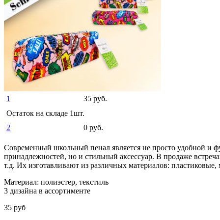
Спортивные и активные игры
Летний Ассортимент
Детский транспорт
Все для Праздника, гелевые шары
Зимний Ассортимент
Детская мебель
О магазине
Доставка и Оплата
Гарантия и возврат
Контакты
1
35 руб.
Остаток на складе 1шт.
2
0 руб.
Современный школьный пенал является не просто удобной и ф
принадлежностей, но и стильный аксессуар. В продаже встреч
т.д. Их изготавливают из различных материалов: пластиковые, 
Материал: полиэстер, текстиль
3 дизайна в ассортименте
35 руб