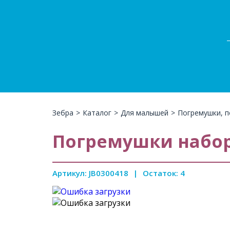
Зебра
>
Каталог
>
Для малышей
>
Погремушки, п
Погремушки набор 
Артикул: JB0300418
|
Остаток: 4