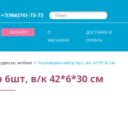
+7(966)741-73-73
КАТАЛОГ
О
ДОСТАВКА И
МАГАЗИНЕ
ОПЛАТА
одвески, мобиле
>
Погремушки набор 6шт, в/к 42*6*30 см
6шт, в/к 42*6*30 см