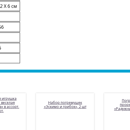
2 X 6 см
56
6
 игрушка
Пог
 веселая
Набор погремушек
прор
» в ассорт.
«Эскимо и грибок», 2 шт
«Радужн
рт.