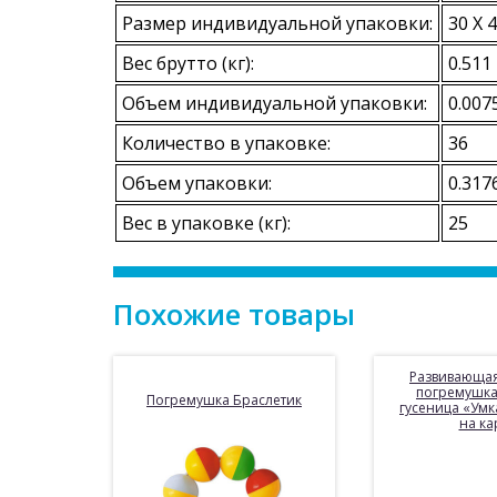
Размер индивидуальной упаковки:
30 X 4
Вес брутто (кг):
0.511
Объем индивидуальной упаковки:
0.007
Количество в упаковке:
36
Объем упаковки:
0.317
Вес в упаковке (кг):
25
Похожие товары
Развивающая
погремушка
Погремушка Браслетик
гусеница «Умка
на ка