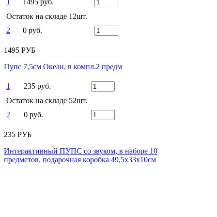
1
1495 руб.
Остаток на складе 12шт.
2
0 руб.
1495 РУБ
Пупс 7,5см Океан, в компл.2 предм
1
235 руб.
Остаток на складе 52шт.
2
0 руб.
235 РУБ
Интерактивный ПУПС со звуком, в наборе 10
предметов. подарочная коробка 49,5х33х10см
NEW
1
1280 руб.
Остаток на складе 1шт.
2
0 руб.