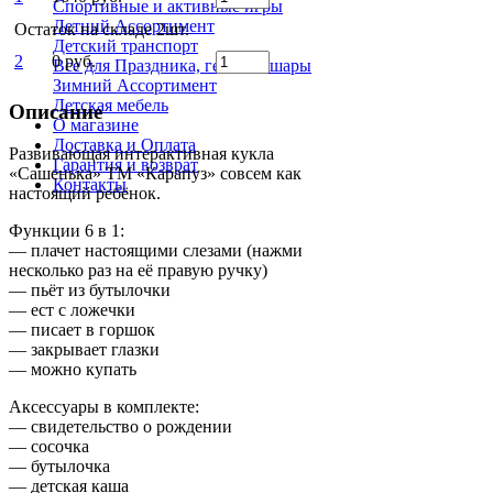
Спортивные и активные игры
Летний Ассортимент
Остаток на складе 2шт.
Детский транспорт
2
0 руб.
Все для Праздника, гелевые шары
Зимний Ассортимент
Детская мебель
Описание
О магазине
Доставка и Оплата
Развивающая интерактивная кукла
Гарантия и возврат
«Сашенька» ТМ «Карапуз» совсем как
Контакты
настоящий ребёнок.
Функции 6 в 1:
— плачет настоящими слезами (нажми
несколько раз на её правую ручку)
— пьёт из бутылочки
— ест с ложечки
— писает в горшок
— закрывает глазки
— можно купать
Аксессуары в комплекте:
— свидетельство о рождении
— сосочка
— бутылочка
— детская каша