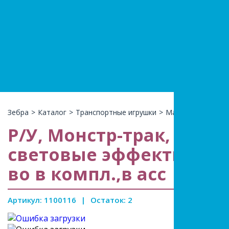
+7(966)74
КАТАЛ
Зебра
>
Каталог
>
Транспортные игрушки
>
Машины на р/у
>
Р/У, Монстр-трак, 27Hz, 
световые эффекты,в асс
во в компл.,в асс
Артикул: 1100116
|
Остаток: 2