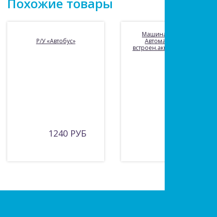
Похожие товары
Машина р/у, серия
Р/У «Автобус»
Автомаркет, свет,
встроен.аккум., USB шнур
1240 РУБ
945 РУБ