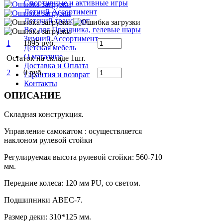
Спортивные и активные игры
Летний Ассортимент
Детский транспорт
Все для Праздника, гелевые шары
Зимний Ассортимент
1
1895 руб.
Детская мебель
О магазине
Остаток на складе 1шт.
Доставка и Оплата
2
0 руб.
Гарантия и возврат
Контакты
ОПИСАНИЕ
Складная конструкция.
Управление самокатом : осуществляется
наклоном рулевой стойки
Регулируемая высота рулевой стойки: 560-710
мм.
Передние колеса: 120 мм PU, со светом.
Подшипники АВЕС-7.
Размер деки: 310*125 мм.