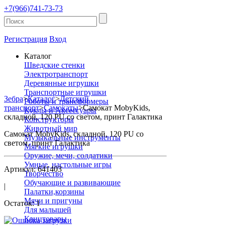
+7(966)741-73-73
Регистрация
Вход
Каталог
Шведские стенки
Электротранспорт
Деревянные игрушки
Транспортные игрушки
Зебра
>
Каталог
>
Детский
Роботы и трансформеры
транспорт
>
Самокаты
>
Самокат MobyKids,
Куклы и Аксессуары
складной, 120 PU со светом, принт Галактика
Конструкторы
Животный мир
Самокат MobyKids, складной, 120 PU со
Музыкальные инструменты
светом, принт Галактика
Мягкие игрушки
Оружие, мечи, солдатики
Умные, настольные игры
Артикул: 641403
Творчество
Обучающие и развивающие
|
Палатки,корзины
Мячи и пригуны
Остаток: 1
Для малышей
Канцтовары