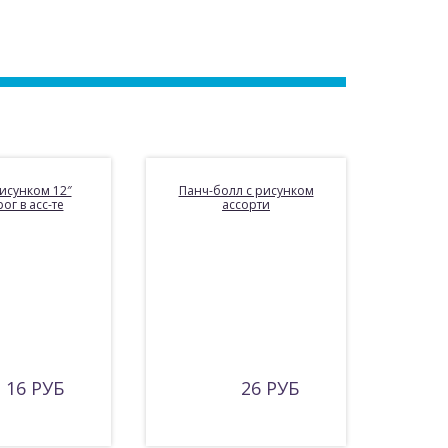
исунком 12″
Панч-болл с рисунком
ог в асс-те
ассорти
16 РУБ
26 РУБ