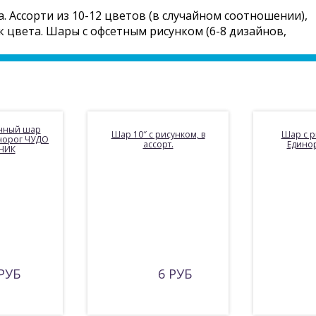
 Ассорти из 10-12 цветов (в случайном соотношении),
 цвета. Шары с офсетным рисунком (6-8 дизайнов,
нный шар
Шар 10″ с рисунком, в
Шар с р
норог ЧУДО
ассорт.
Единор
НИК
РУБ
6 РУБ