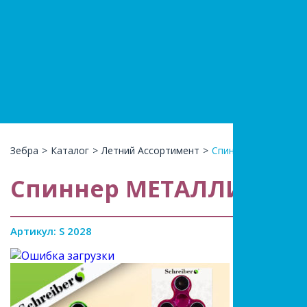
+7(966)74
КАТАЛ
Зебра
>
Каталог
>
Летний Ассортимент
>
Спиннер МЕТАЛЛИК
Спиннер МЕТАЛЛИК, N
Артикул: S 2028