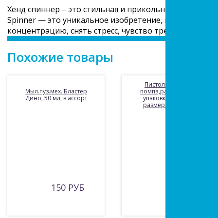
Хенд спиннер – это стильная и прикольная игрушка дл
Spinner — это уникальное изобретение, повзволяющ
концентрацию, снять стресс, чувство тревоги, волне
Похожие товары
Пистолет водный,
Мыл.пуз.мех. Бластер
помпа,размер 34 см,
Дино, 50 мл, в ассорт
упаковка: коробка,
размер: 34х20х5см
150 РУБ
270 РУБ