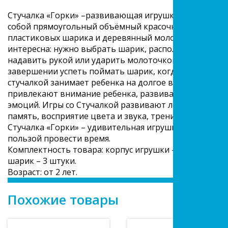
Стучалка «Горки» –развивающая игрушка для любозн
собой прямоугольный объёмный красочный деревянны
пластиковых шарика и деревянный молоточек. Задача 
интересна: нужно выбрать шарик, расположить его в 
надавить рукой или ударить молоточком и наблюдать
завершении успеть поймать шарик, когда он выкатитс
стучалкой занимает ребенка на долгое время, а весе
привлекают внимание ребенка, развивают любознат
эмоций. Игры со Стучалкой развивают логическое, 
память, восприятие цвета и звука, тренируют мелк
Стучалка «Горки» – удивительная игрушка, которая 
пользой провести время.
Комплектность товара: корпус игрушки – 1 штука, де
шарик – 3 штуки.
Возраст: от 2 лет.
Похожие товары