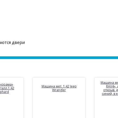
аются двери
Машина ме
норама»
Машина мет. 1:42 Jeep
RAV4», 
алл.1:42
Wrangler
открыв. д
lphard
синий, в 