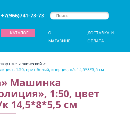
+7(966)741-73-73
КАТАЛОГ
О
ДОСТАВКА И
МАГАЗИНЕ
ОПЛАТА
спорт металлический
>
ия», 1:50, цвет белый, инерция, в/к 14,5*8*5,5 см
а» Машинка
лиция», 1:50, цвет
к 14,5*8*5,5 см