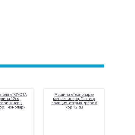
талл «TOYOTA
Машина «Технопарк»
длина 12см,
металл. инерц. Газ тигр
вери, инерц.,
полиция, открыв. двери в
кор. Технопарк
кор 12 см