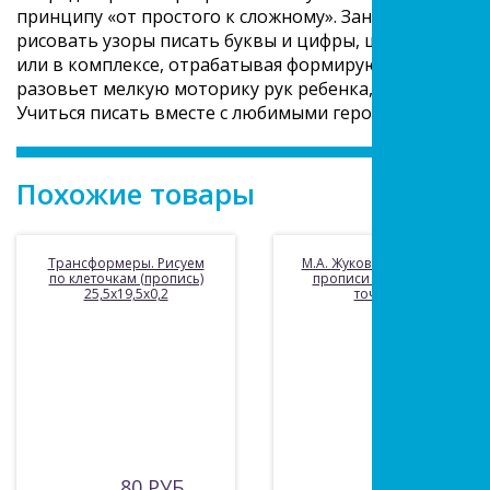
принципу «от простого к сложному». Занимаясь по ни
рисовать узоры писать буквы и цифры, штриховать.
или в комплексе, отрабатывая формирующиеся умени
разовьет мелкую моторику рук ребенка, координаци
Учиться писать вместе с любимыми героями — проще 
Похожие товары
Трансформеры. Рисуем
М.А. Жукова. Мои первые
по клеточкам (пропись)
прописи с опорными
25,5х19,5х0,2
точками.
80 РУБ
17 РУБ