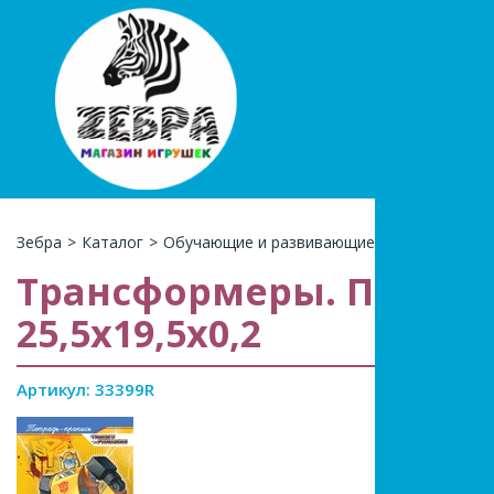
+7(966)74
КАТАЛ
Зебра
>
Каталог
>
Обучающие и развивающие
>
Прописи
>
Т
Трансформеры. Пишем 
25,5х19,5х0,2
Артикул: 33399R