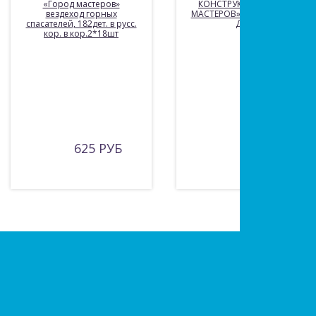
«Город мастеров»
КОНСТРУКТОР «ГОРОД
вездеход горных
МАСТЕРОВ» ЗАГОРОДНЫЙ
спасателей, 182дет. в русс.
ДОМ.
кор. в кор.2*18шт
625 РУБ
410 РУБ
Есть вопросы?