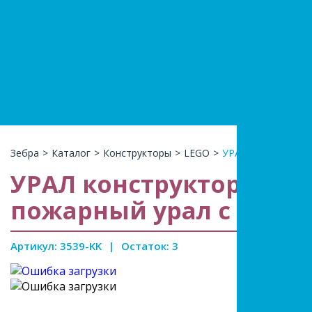
+7(966)74
КАТАЛ
Зебра
>
Каталог
>
Конструкторы
>
LEGO
>
УРАЛ конструктор 
УРАЛ конструктор «Гор
пожарный урал с лодко
Артикул: 3539-KK
|
Остаток: 3