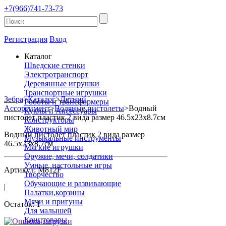
+7(966)741-73-73
Регистрация
Вход
Каталог
Шведские стенки
Электротранспорт
Деревянные игрушки
Транспортные игрушки
Зебра
>
Каталог
>
Летний
Роботы и трансформеры
Ассортимент
>
Водяные пистолеты
>
Водный
Куклы и Аксессуары
пистолет пластик 2 вида размер 46.5х23х8.7см
Конструкторы
Животный мир
Водный пистолет пластик 2 вида размер
Музыкальные инструменты
46.5х23х8.7см
Мягкие игрушки
Оружие, мечи, солдатики
Умные, настольные игры
Артикул: M812F
Творчество
Обучающие и развивающие
|
Палатки,корзины
Мячи и пригуны
Остаток: 1
Для малышей
Канцтовары