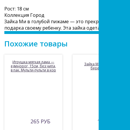
Рост: 18 см
Коллекция Город
Зайка Ми в голубой пижаме — это прекрасный выбор,
подарка своему ребенку. Эта зайка одета в пижаму, 
Похожие товары
Игрушка мягкая лама —
Зайка Ми в платье и
единорог, 15см, без чипа,
берете 18 см
в пак. Мульти-пульти в кор
265 РУБ
1520 РУБ