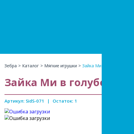
+7(966)74
КАТАЛ
Зебра
>
Каталог
>
Мягкие игрушки
>
Зайка Ми в голубой пижа
Зайка Ми в голубой пи
Артикул: SidS-071
|
Остаток: 1