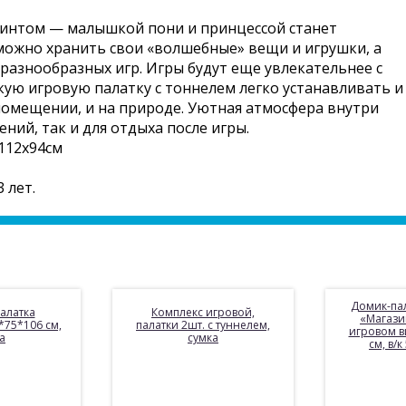
интом — малышкой пони и принцессой станет
можно хранить свои «волшебные» вещи и игрушки, а
азнообразных игр. Игры будут еще увлекательнее с
кую игровую палатку с тоннелем легко устанавливать и
 помещении, и на природе. Уютная атмосфера внутри
ний, так и для отдыха после игры.
112х94см
 лет.
Домик-па
алатка
Комплекс игровой,
«Магази
75*106 см,
палатки 2шт. с туннелем,
игровом в
а
сумка
см, в/