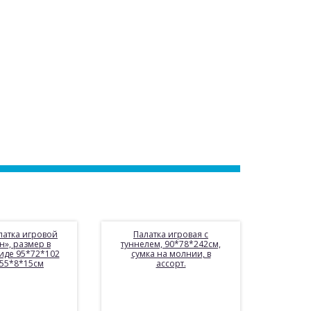
латка игровой
Палатка игровая с
н», размер в
туннелем, 90*78*242см,
иде 95*72*102
сумка на молнии, в
к 55*8*15см
ассорт.