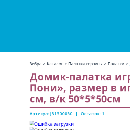
Зебра
>
Каталог
>
Палатки,корзины
>
Палатки
>
Домик-палатка иг
Пони», размер в и
см, в/к 50*5*50см
Артикул: JB1300050
|
Остаток: 1