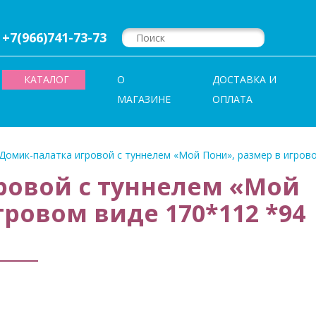
+7(966)741-73-73
КАТАЛОГ
О
ДОСТАВКА И
МАГАЗИНЕ
ОПЛАТА
Домик-палатка игровой с туннелем «Мой Пони», размер в игрово
ровой с туннелем «Мой
гровом виде 170*112 *94