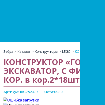
+7(966)74
КАТАЛ
Зебра
>
Каталог
>
Конструкторы
>
LEGO
>
КОНСТРУКТОР «ГОР
КОНСТРУКТОР «ГОРОД 
ЭКСКАВАТОР, С ФИГУРКОЙ
КОР. в кор.2*18шт
Артикул: KK-7524-R
|
Остаток: 3