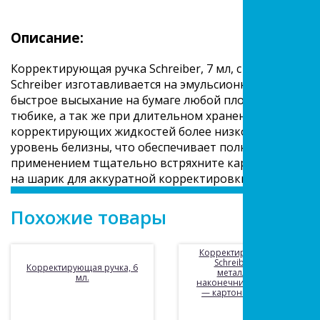
Описание:
Корректирующая ручка Schreiber, 7 мл, с металличе
Schreiber изготавливается на эмульсионной основе, 
быстрое высыхание на бумаге любой плотности. Не име
тюбике, а так же при длительном хранении в ней не 
корректирующих жидкостей более низкого качества. 
уровень белизны, что обеспечивает полное закраши
применением тщательно встряхните карандаш, остор
на шарик для аккуратной корректировки. Объем 7 мл
Похожие товары
Корректирующая ручка
Schreiber, 7 мл., с
Корректирующая ручка, 6
металлическим
мл.
наконечником. Упаковка
— картонная коробка.