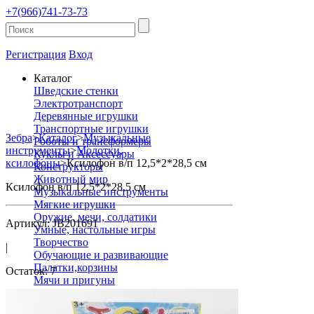
+7(966)741-73-73
Регистрация
Вход
Каталог
Шведские стенки
Электротранспорт
Деревянные игрушки
Транспортные игрушки
Зебра
>
Каталог
>
Музыкальные
Роботы и трансформеры
инструменты
>
Молотки,
Куклы и Аксессуары
ксилофоны
>
Ксилофон в/п 12,5*2*28,5 см
Конструкторы
Животный мир
Ксилофон в/п 12,5*2*28,5 см
Музыкальные инструменты
Мягкие игрушки
Оружие, мечи, солдатики
Артикул: JB201691
Умные, настольные игры
Творчество
|
Обучающие и развивающие
Палатки,корзины
Остаток: 7
Мячи и пригуны
Для малышей
Канцтовары