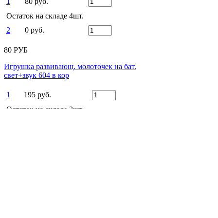
1
80 руб.
Остаток на складе 4шт.
2
0 руб.
80 РУБ
Игрушка развивающ. молоточек на бат.
свет+звук 604 в кор
1
195 руб.
Остаток на складе 2шт.
2
0 руб.
195 РУБ
Есть вопросы?
Оставьте заявку!
ЗАКАЗАТЬ ЗВОНОК
Заказать звонок