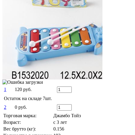
Спортивные и активные игры
Летний Ассортимент
Детский транспорт
Все для Праздника, гелевые шары
Зимний Ассортимент
Детская мебель
О магазине
Доставка и Оплата
Гарантия и возврат
Контакты
1
120 руб.
Остаток на складе 7шт.
2
0 руб.
Торговая марка:
Джамбо Тойз
Возраст:
с 3 лет
Вес брутто (кг):
0.156