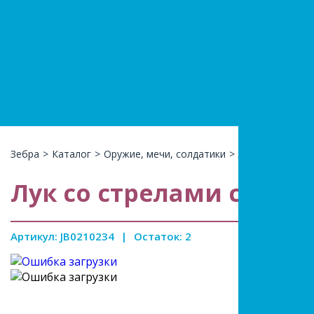
+7(966)74
КАТАЛ
Зебра
>
Каталог
>
Оружие, мечи, солдатики
>
Лук и стрелы, 
Лук со стрелами со све
Артикул: JB0210234
|
Остаток: 2