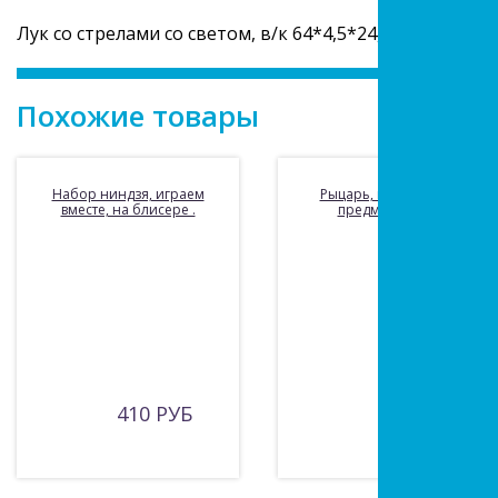
Лук со стрелами со светом, в/к 64*4,5*24,5 см
Похожие товары
Набор ниндзя, играем
Рыцарь, в комплекте:
вместе, на блисере .
предметов 5шт.
410 РУБ
470 РУБ