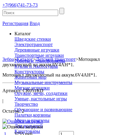
+7(966)741-73-73
Регистрация
Вход
Каталог
Шведские стенки
Электротранспорт
Деревянные игрушки
Транспортные игрушки
Зебра
>
Каталог
>
Детский транспорт
>
Мотоцикл
Роботы и трансформеры
двухколесный на аккум.6V4AH*1.
Куклы и Аксессуары
Конструкторы
Мотоцикл двухколесный на аккум.6V4AH*1.
Животный мир
Музыкальные инструменты
Мягкие игрушки
Артикул: CR051RD
Оружие, мечи, солдатики
Умные, настольные игры
|
Творчество
Обучающие и развивающие
Остаток: 2
Палатки,корзины
Мячи и пригуны
Для малышей
Канцтовары
1
3755 руб.