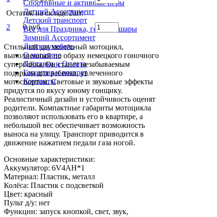
Спортивные и активные игры
Летний Ассортимент
Остаток на складе 2шт.
Детский транспорт
2
0 руб.
Все для Праздника, гелевые шары
Зимний Ассортимент
Детская мебель
Стильный двухколёсный мотоцикл,
О магазине
выполненный по образу немецкого гоночного
Доставка и Оплата
супербайка. Он станет незабываемым
Гарантия и возврат
подарком для ребенка, увлеченного
Контакты
мотоспортом. Световые и звуковые эффекты
придутся по вкусу юному гонщику.
Реалистичный дизайн и устойчивость оценят
родители. Компактные габариты мотоцикла
позволяют использовать его в квартире, а
небольшой вес обеспечивает возможность
выноса на улицу. Транспорт приводится в
движение нажатием педали газа ногой.
Основные характеристики:
Аккумулятор: 6V4AH*1
Материал: Пластик, металл
Колёса: Пластик с подсветкой
Цвет: красный
Пульт д/у: нет
Функции: запуск кнопкой, свет, звук,