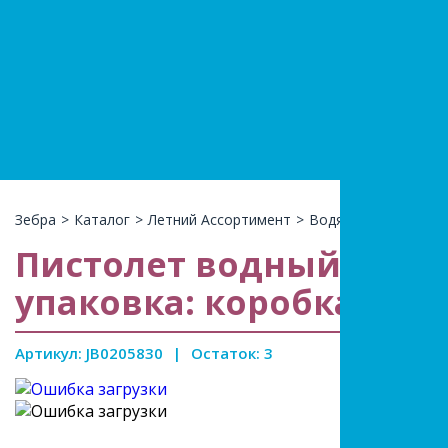
+7(966)74
КАТАЛ
Зебра
>
Каталог
>
Летний Ассортимент
>
Водяные пистолеты
Пистолет водный, помп
упаковка: коробка, раз
Артикул: JB0205830
|
Остаток: 3