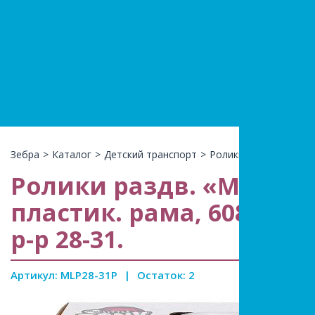
+7(966)74
КАТАЛ
Зебра
>
Каталог
>
Детский транспорт
>
Ролики
>
Ролики разд
Ролики раздв. «Мой м
пластик. рама, 608 Z, к
р-р 28-31.
Артикул: MLP28-31P
|
Остаток: 2