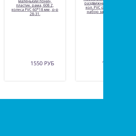
маленький пони»,
раздвижные пласт.рама
пластик. рама, 608 Z,
кол. PVC р 28-31 608Z +
колеса PVC 60*18 мм , р-р
набор зашиты+шлем
28-31.
1550 РУБ
1985 РУБ
Есть вопросы?