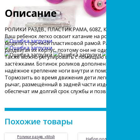
Описание
РОЛИКИ РАЗДВ., ПЛАСТИК.РАМА, 608Z, КОЛЕСА PVC 
Ваш ребенок легко освоит катание на роликах благо
модели с прочной пластиковой рамой. Размер ролик
раздвигая их корпус, поэтому они не один сезон буду
также можно регулировать с помощью шнуровки или
застёжками. Ботинок роликов дополнен жёстким пла
надёжное крепление ноги внутри и помогает поддерж
Тормозить во время движения дети легко смогут од
рычаг, размещённый в задней части изделия. Высок
обеспечат им долгий срок службы и позволять ребенку
Похожие товары
Ролики раздв. «Мой
Набор роликов Фиксики