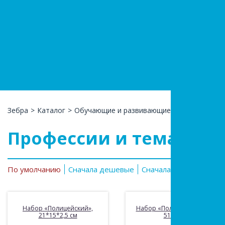
+7(966)74
КАТАЛ
Зебра
>
Каталог
>
Обучающие и развивающие
>
Профессии и
Профессии и тематиче
По умолчанию
Сначала дешевые
Сначала дорогие
Со 
Набор «Полицейский»,
Набор «Полицейский», в/к
21*15*2,5 см
51*5*33