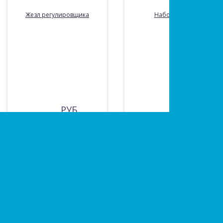
Жезл регулировщика
Набор раций
РУБ
РУБ