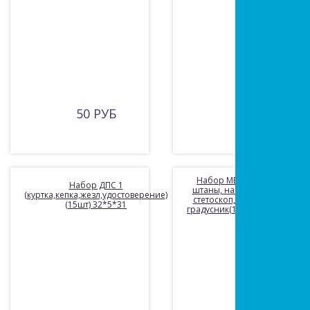
50 РУБ
815 РУБ
Набор МЕДИК 7 пред.:
Набор ДПС 1
штаны, накидка, колпак,
(куртка,кепка,жезл,удостоверение)
стетоскоп, очки, шприц,
(15шт) 32*5*31
градусник(12шт) 33*1,5*32