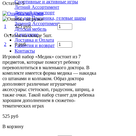
Спортивные и активные игры
Остаток: 5
Летний Ассортимент
Детский транспорт
Все для Праздника, гелевые шары
Зимний Ассортимент
1
525 руб.
Детская мебель
О магазине
Остаток на складе 5шт.
Доставка и Оплата
2
0 руб.
Гарантия и возврат
Контакты
Игровой набор «Медик» состоит из 7
предметов, которые помогут ребенку
перевоплотиться в маленького доктора. В
комплекте имеется форма медика — накидка
со штанами и колпаком. Образ доктора
дополняют различные игрушечные
аксессуары: стетоскоп, градусник, шприц, а
также очки. Такой набор станет для ребенка
хорошим дополнением в сюжетно-
тематических играх
525 руб
В корзину