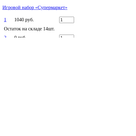
Игровой набор «Супермаркет»
1
1040 руб.
Остаток на складе 14шт.
2
0 руб.
1040 РУБ
Есть вопросы?
Оставьте заявку!
ЗАКАЗАТЬ ЗВОНОК
Заказать звонок
Ежедневно
c 9:00 до 22:00