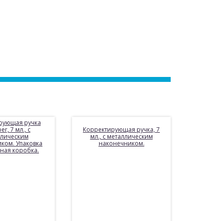
рующая ручка
er, 7 мл., с
Корректирующая ручка, 7
ллическим
мл., с металлическим
ком. Упаковка
наконечником.
ная коробка.