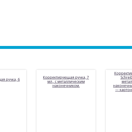
Корректи
Корректирующая ручка, 7
Schreib
я ручка, 6
мл., с металлическим
мета
наконечником.
наконечни
— картон